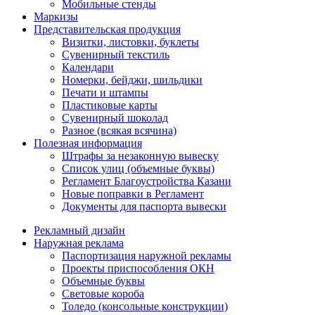
Мобильные стенды
Маркизы
Представительская продукция
Визитки, листовки, буклеты
Сувенирный текстиль
Календари
Номерки, бейджи, шильдики
Печати и штампы
Пластиковые карты
Сувенирный шоколад
Разное (всякая всячина)
Полезная информация
Штрафы за незаконную вывеску
Список улиц (объемные буквы)
Регламент Благоустройства Казани
Новые поправки в Регламент
Документы для паспорта вывески
Рекламный дизайн
Наружная реклама
Паспортизация наружной рекламы
Проекты приспособления ОКН
Объемные буквы
Световые короба
Толедо (консольные конструкции)