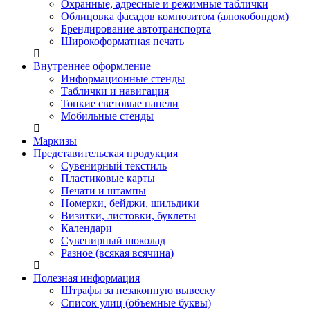
Охранные, адресные и режимные таблички
Облицовка фасадов композитом (алюкобондом)
Брендирование автотранспорта
Широкоформатная печать
Внутреннее оформление
Информационные стенды
Таблички и навигация
Тонкие световые панели
Мобильные стенды
Маркизы
Представительская продукция
Сувенирный текстиль
Пластиковые карты
Печати и штампы
Номерки, бейджи, шильдики
Визитки, листовки, буклеты
Календари
Сувенирный шоколад
Разное (всякая всячина)
Полезная информация
Штрафы за незаконную вывеску
Список улиц (объемные буквы)