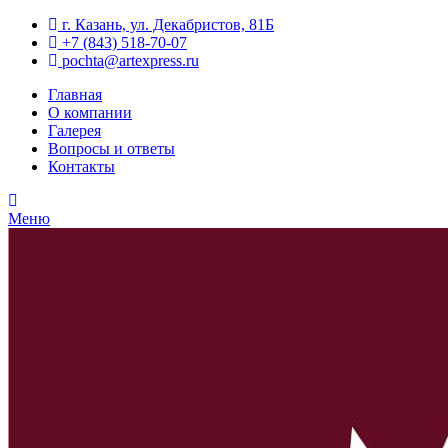
г. Казань, ул. Декабристов, 81Б
+7 (843) 518-70-07
pochta@artexpress.ru
Главная
О компании
Галерея
Вопросы и ответы
Контакты
Меню