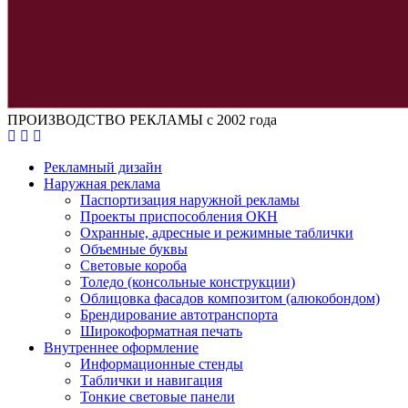
ПРОИЗВОДСТВО РЕКЛАМЫ с 2002 года
Рекламный дизайн
Наружная реклама
Паспортизация наружной рекламы
Проекты приспособления ОКН
Охранные, адресные и режимные таблички
Объемные буквы
Световые короба
Толедо (консольные конструкции)
Облицовка фасадов композитом (алюкобондом)
Брендирование автотранспорта
Широкоформатная печать
Внутреннее оформление
Информационные стенды
Таблички и навигация
Тонкие световые панели