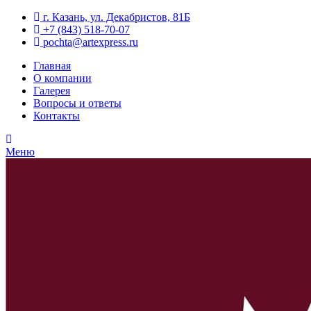
г. Казань, ул. Декабристов, 81Б
+7 (843) 518-70-07
pochta@artexpress.ru
Главная
О компании
Галерея
Вопросы и ответы
Контакты
Меню