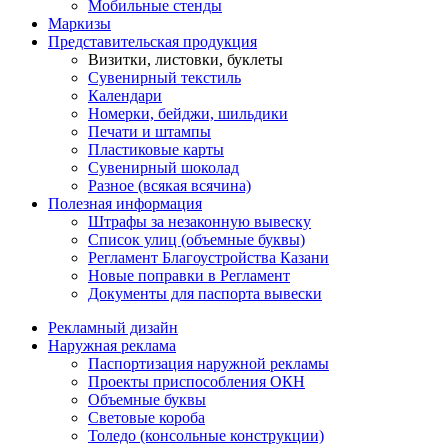
Мобильные стенды
Маркизы
Представительская продукция
Визитки, листовки, буклеты
Сувенирный текстиль
Календари
Номерки, бейджи, шильдики
Печати и штампы
Пластиковые карты
Сувенирный шоколад
Разное (всякая всячина)
Полезная информация
Штрафы за незаконную вывеску
Список улиц (объемные буквы)
Регламент Благоустройства Казани
Новые поправки в Регламент
Документы для паспорта вывески
Рекламный дизайн
Наружная реклама
Паспортизация наружной рекламы
Проекты приспособления ОКН
Объемные буквы
Световые короба
Толедо (консольные конструкции)