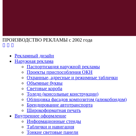
ПРОИЗВОДСТВО РЕКЛАМЫ с 2002 года
Рекламный дизайн
Наружная реклама
Паспортизация наружной рекламы
Проекты приспособления ОКН
Охранные, адресные и режимные таблички
Объемные буквы
Световые короба
Толедо (консольные конструкции)
Облицовка фасадов композитом (алюкобондом)
Брендирование автотранспорта
Широкоформатная печать
Внутреннее оформление
Информационные стенды
Таблички и навигация
Тонкие световые панели