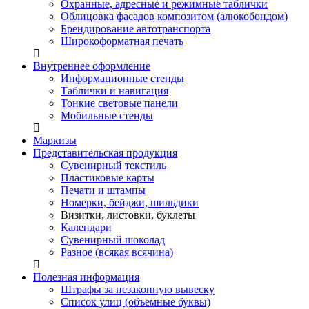
Охранные, адресные и режимные таблички
Облицовка фасадов композитом (алюкобондом)
Брендирование автотранспорта
Широкоформатная печать
Внутреннее оформление
Информационные стенды
Таблички и навигация
Тонкие световые панели
Мобильные стенды
Маркизы
Представительская продукция
Сувенирный текстиль
Пластиковые карты
Печати и штампы
Номерки, бейджи, шильдики
Визитки, листовки, буклеты
Календари
Сувенирный шоколад
Разное (всякая всячина)
Полезная информация
Штрафы за незаконную вывеску
Список улиц (объемные буквы)